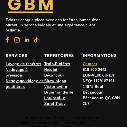
Éclairer chaque pièce avec des fenêtres immaculées,
offrant un service inégalé et une expérience client
brillante.
SERVICES
TERRITOIRES
INFORMATIONS
Lavage de fenêtres
Trois-Rivières
Contact
Nettoyage à
Nicolet
819 800-2443
pression
Bécancour
LUN-VEN: 8H-18H
Nettoyage/vidage de
Shawinigan
NEQ: 1179187191
gouttières
Victoriaville
14875 Boul.
Drummondville
Bécancour
Louiseville
Bécancour, QC G9H
Sorel-Tracy
2L7